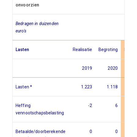
onvoorzien
Bedragen in duizenden
euro's
Lasten
Realisatie
Begroting
Begrot
2019
2020
2
Lasten *
1.223
1.118
Heffing
-2
6
vennootschapsbelasting
Betaalde/doorberekende
0
0