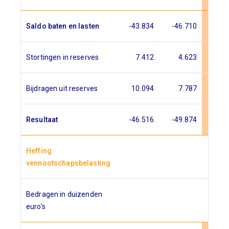
Saldo baten en lasten
-43.834
-46.710
-47
Stortingen in reserves
7.412
4.623
5.
Bijdragen uit reserves
10.094
7.787
8.
Resultaat
-46.516
-49.874
-50
Heffing
vennootschapsbelasting
Bedragen in duizenden
euro's