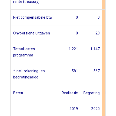
rente (treasury)
Niet compensabele btw
0
0
Onvoorziene uitgaven
0
23
Totaal lasten
1.221
1.147
programma
* incl. rekening- en
581
567
begrotingsaldo
Baten
Realisatie
Begroting
Begrot
2019
2020
2