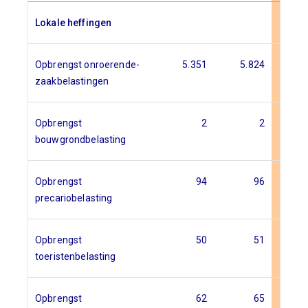
Lokale heffingen
Opbrengst onroerende-
5.351
5.824
6.
zaakbelastingen
Opbrengst
2
2
bouwgrondbelasting
Opbrengst
94
96
precariobelasting
Opbrengst
50
51
toeristenbelasting
Opbrengst
62
65