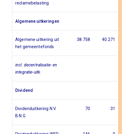
reclamebelasting
Algemene uitkeringen
Algemene uitkering uit
38.758
40.271
41.
het gemeentefonds
incl. decentralisatie- en
integratie-uitk.
Dividend
Dividenduitkering N.V.
70
31
B.N.G.