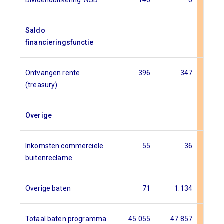
Dividenduitkering WSD
146
0
Saldo
financieringsfunctie
Ontvangen rente
396
347
(treasury)
Overige
Inkomsten commerciële
55
36
buitenreclame
Overige baten
71
1.134
Totaal baten programma
45.055
47.857
48.