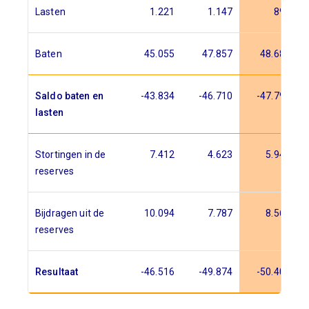
Lasten
1.221
1.147
893
Baten
45.055
47.857
48.685
Saldo baten en
-43.834
-46.710
-47.793
lasten
Stortingen in de
7.412
4.623
5.948
reserves
Bijdragen uit de
10.094
7.787
8.560
reserves
Resultaat
-46.516
-49.874
-50.404