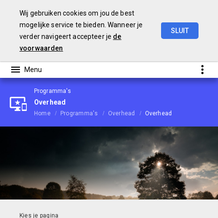
Wij gebruiken cookies om jou de best
mogelijke service te bieden. Wanneer je
SLUIT
verder navigeert accepteer je
de
Begroting
2021
voorwaarden
Programma's
Overhead
Home
Programma's
Overhead
Overhead