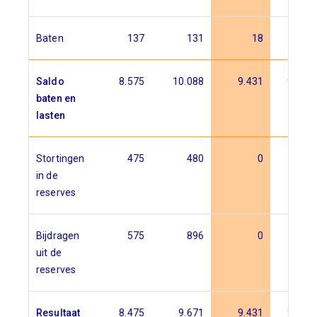
Baten
137
131
18
18
Saldo
8.575
10.088
9.431
9.868
baten en
lasten
Stortingen
475
480
0
0
in de
reserves
Bijdragen
575
896
0
0
uit de
reserves
Resultaat
8.475
9.671
9.431
9.868