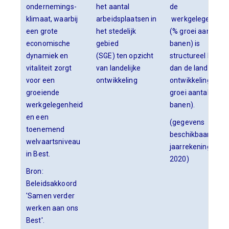
ondernemings-
het aantal
de
klimaat, waarbij
arbeidsplaatsen in
werkgelegenheid
een grote
het stedelijk
(% groei aantal
economische
gebied
banen) is
dynamiek en
(SGE) ten opzicht
structureel beter
vitaliteit zorgt
van landelijke
dan de landelijke
voor een
ontwikkeling
ontwikkeling (%
groeiende
groei aantal
werkgelegenheid
banen).
en een
(gegevens
toenemend
beschikbaar in
welvaartsniveau
jaarrekening
in Best.
2020)
Bron:
Beleidsakkoord
'Samen verder
werken aan ons
Best'.