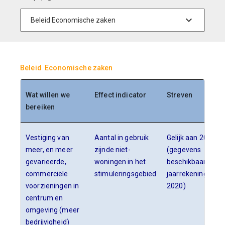
Beleid Economische zaken
Wat willen we
Effect indicator
Streven
bereiken
Vestiging van
Aantal in gebruik
Gelijk aan 2019
meer, en meer
zijnde niet-
(gegevens
gevarieerde,
woningen in het
beschikbaar in
commerciële
stimuleringsgebied
jaarrekening
voorzieningen in
2020)
centrum en
omgeving (meer
bedrijvigheid)