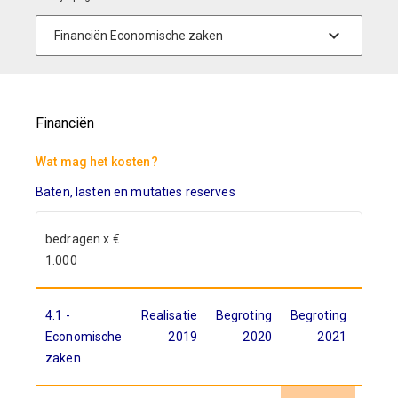
Financiën
Wat mag het kosten?
Baten, lasten en mutaties reserves
bedragen x €
1.000
4.1 -
Realisatie
Begroting
Begroting
Rami
Economische
2019
2020
2021
20
zaken