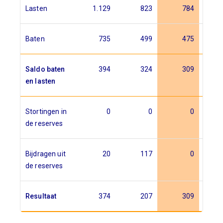
Lasten
1.129
823
784
7
Baten
735
499
475
4
Saldo baten
394
324
309
3
en lasten
Stortingen in
0
0
0
de reserves
Bijdragen uit
20
117
0
de reserves
Resultaat
374
207
309
3