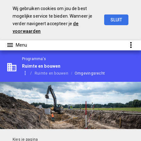
Wij gebruiken cookies om jou de best
mogelijke service te bieden. Wanneer je
SLUIT
verder navigeert accepteer je
de
Begroting
2021
voorwaarden
Programma's
Ruimte en bouwen
Ruimte en bouwen
Omgevingsrecht